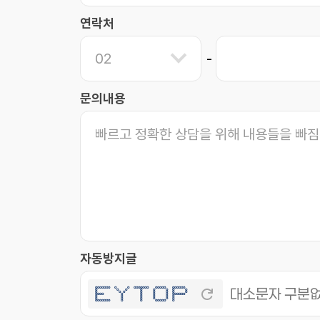
연락처
문의내용
자동방지글
ooooooo o o ooooooo ooooo oooooo
o o o o o o o o
o o o o o o o o
oooo o o o o oooooo
o o o o o o
o o o o o o
ooooooo o o ooooo o